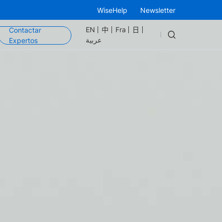
WiseHelp
Newsletter
EN
中
Fra
日
Contactar
عربية
Expertos