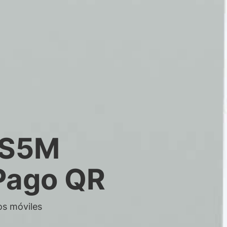
QS5M
Pago QR
os móviles