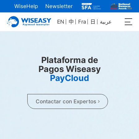
WiseHelp
Newsletter
EN
中
Fra
日
عربية
Plataforma de
Pagos Wiseasy
PayCloud
Contactar con Expertos