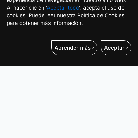
experiencia de navegación en nuestro sitio web.
Al hacer clic en '
Aceptar todo
', acepta el uso de
cookies. Puede leer nuestra Política de Cookies
para obtener más información.
Aprender más
Aceptar
Muchos Caminos, Una
Plataforma
Una plataforma de pagos basada en la
nube con una pasarela de pagos unificada,
aplicaciones personalizadas para